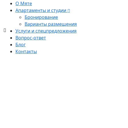
О Мяте
Апартаменты и студии
Бронирование
Варианты размещения
Услуги и спецпредложения
О Судаке
Вопрос-ответ
О Мяте
Блог
Об АкваМяте
Контакты
Как добраться
Пляжи
Это самый крупный курорт на юго-востоке Крыма.