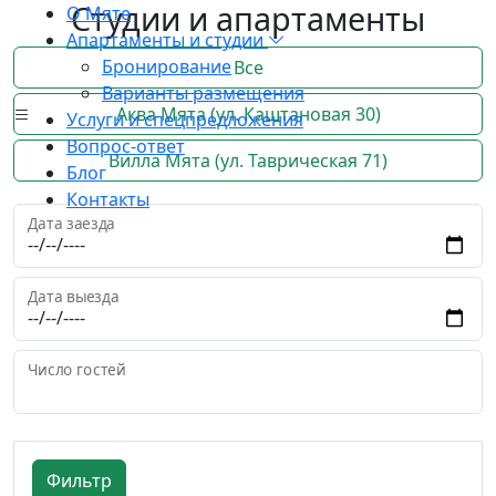
Студии и апартаменты
О Мяте
Апартаменты и студии
Бронирование
Все
Варианты размещения
Аква Мята (ул. Каштановая 30)
Услуги и спецпредложения
Вопрос-ответ
Вилла Мята (ул. Таврическая 71)
Блог
Контакты
Дата заезда
Дата выезда
Число гостей
Фильтр